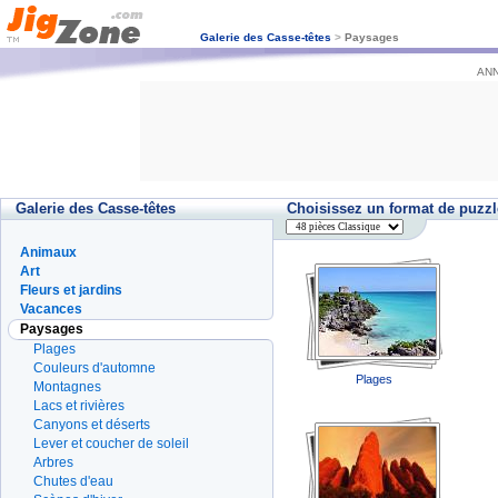
Galerie des Casse-têtes
>
Paysages
ANN
Galerie des Casse-têtes
Choisissez un format de puzzl
Animaux
Art
Fleurs et jardins
Vacances
Paysages
Plages
Couleurs d'automne
Plages
Montagnes
Lacs et rivières
Canyons et déserts
Lever et coucher de soleil
Arbres
Chutes d'eau