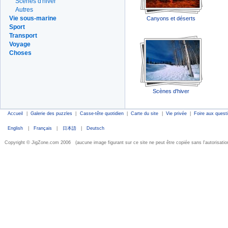
Scènes d'hiver
Autres
Vie sous-marine
Canyons et déserts
Sport
Transport
Voyage
Choses
Scènes d'hiver
Accueil
|
Galerie des puzzles
|
Casse-tête quotidien
|
Carte du site
|
Vie privée
|
Foire aux quest
English
|
Français
|
日本語
|
Deutsch
Copyright © JigZone.com 2006 (aucune image figurant sur ce site ne peut être copiée sans l'autorisation