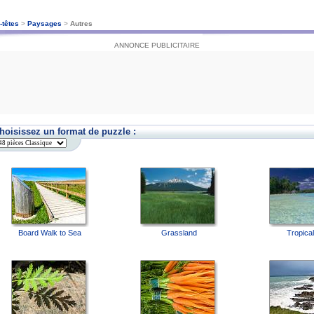
-têtes
>
Paysages
>
Autres
ANNONCE PUBLICITAIRE
hoisissez un format de puzzle :
Board Walk to Sea
Grassland
Tropica