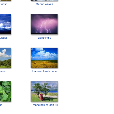
Coast
Ocean waves
Clouds
Lightning 2
e six
Harvest Landscape
ge
Phone box at loch Eil