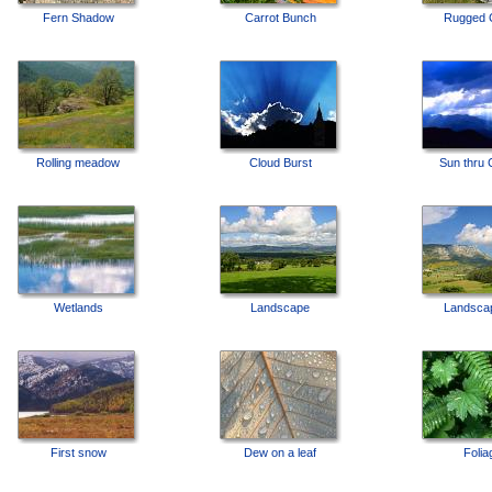
Fern Shadow
Carrot Bunch
Rugged 
Rolling meadow
Cloud Burst
Sun thru 
Wetlands
Landscape
Landscap
First snow
Dew on a leaf
Folia