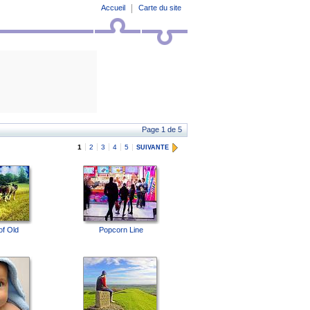
Accueil
Carte du site
Page 1 de 5
1
2
3
4
5
SUIVANTE
of Old
Popcorn Line