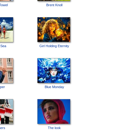
Towel
Brent Knoll
 Sea
Girl Holding Eternity
iper
Blue Monday
ers
The look