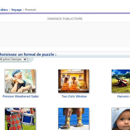
-têtes
>
Voyage
>
Portrait
ANNONCE PUBLICITAIRE
hoisissez un format de puzzle :
Pensive Weathered Sailor
Two Girls Window
Harvest 