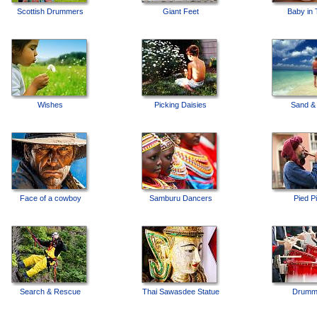
Scottish Drummers
Giant Feet
Baby in 
Wishes
Picking Daisies
Sand &
Face of a cowboy
Samburu Dancers
Pied P
Search & Rescue
Thai Sawasdee Statue
Drumm