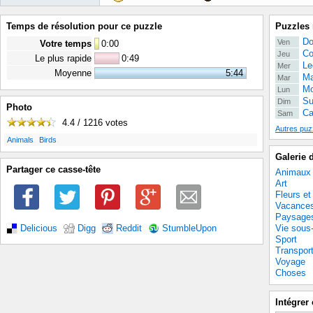
Temps de résolution pour ce puzzle
Puzzles 
Do
Ven
Votre temps
0
:
00
Co
Jeu
Le plus rapide
0:49
Le
Mer
Moyenne
5:44
Ma
Mar
Mo
Lun
Su
Dim
Photo
Ca
Sam
4.4 / 1216
votes
Autres puz
.
.
Animals
Birds
Galerie 
Partager ce casse-tête
Animaux
Art
Fleurs et
Vacance
Paysage
Vie sous
Delicious
Digg
Reddit
StumbleUpon
Sport
Transpor
Voyage
Choses
Intégrer