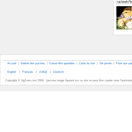
Accueil
|
Galerie des puzzles
|
Casse-tête quotidien
|
Carte du site
|
Vie privée
|
Foire aux qu
English
|
Français
|
日本語
|
Deutsch
Copyright © JigZone.com 2006 (aucune image figurant sur ce site ne peut être copiée sans l'autorisati