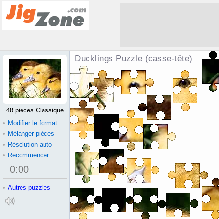
Ducklings Puzzle (casse-tête)
48 pièces Classique
•
Modifier le format
•
Mélanger pièces
•
Résolution auto
•
Recommencer
0
:
00
•
Autres puzzles