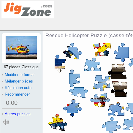
Rescue Helicopter Puzzle (casse-têt
67 pièces Classique
•
Modifier le format
•
Mélanger pièces
•
Résolution auto
•
Recommencer
0
:
00
•
Autres puzzles