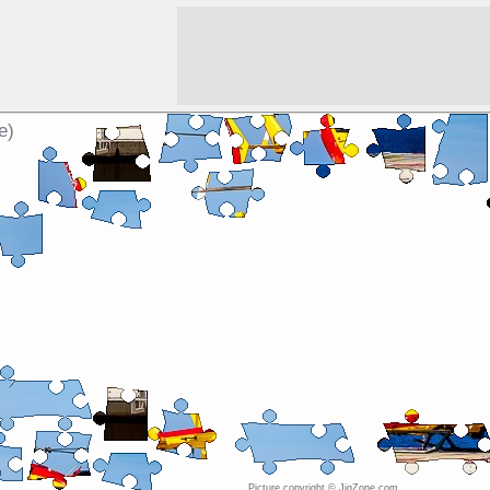
e)
Picture copyright © JigZone.com