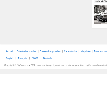
Accueil
|
Galerie des puzzles
|
Casse-tête quotidien
|
Carte du site
|
Vie privée
|
Foire aux qu
English
|
Français
|
日本語
|
Deutsch
Copyright © JigZone.com 2006 (aucune image figurant sur ce site ne peut être copiée sans l'autorisati