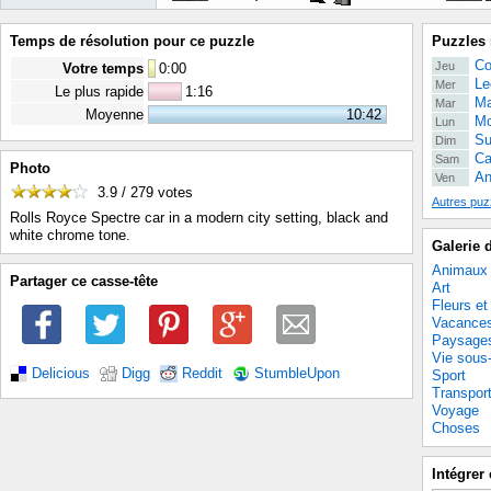
Temps de résolution pour ce puzzle
Puzzles 
Co
Jeu
Votre temps
0
:
00
Le
Mer
Le plus rapide
1:16
Ma
Mar
Moyenne
10:42
Mo
Lun
Su
Dim
Ca
Sam
Photo
An
Ven
3.9 / 279
votes
Autres puz
Rolls Royce Spectre car in a modern city setting, black and
white chrome tone.
Galerie 
Animaux
Partager ce casse-tête
Art
Fleurs et
Vacance
Paysage
Vie sous
Delicious
Digg
Reddit
StumbleUpon
Sport
Transpor
Voyage
Choses
Intégrer