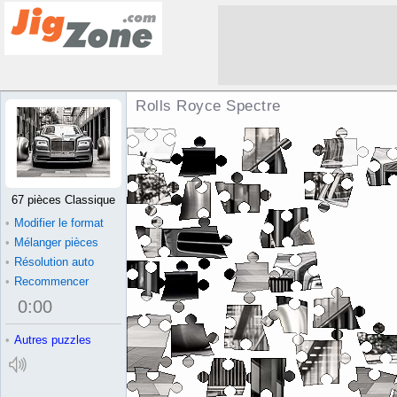
Rolls Royce Spectre Puzzle (casse-t
67 pièces Classique
•
Modifier le format
•
Mélanger pièces
•
Résolution auto
•
Recommencer
0
:
00
•
Autres puzzles