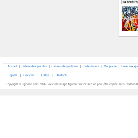
Accueil
|
Galerie des puzzles
|
Casse-tête quotidien
|
Carte du site
|
Vie privée
|
Foire aux qu
English
|
Français
|
日本語
|
Deutsch
Copyright © JigZone.com 2006 (aucune image figurant sur ce site ne peut être copiée sans l'autorisati