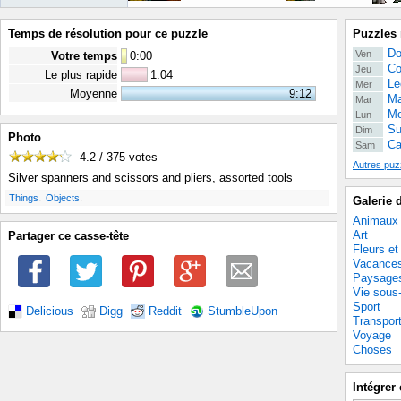
Temps de résolution pour ce puzzle
Puzzles 
Do
Ven
Votre temps
0
:
00
Co
Jeu
Le plus rapide
1:04
Le
Mer
Moyenne
9:12
Ma
Mar
Mo
Lun
Su
Dim
Photo
Ca
Sam
4.2 / 375
votes
Autres puz
Silver spanners and scissors and pliers, assorted tools
.
.
Things
Objects
Galerie 
Animaux
Art
Partager ce casse-tête
Fleurs et
Vacance
Paysage
Vie sous
Sport
Delicious
Digg
Reddit
StumbleUpon
Transpor
Voyage
Choses
Intégrer