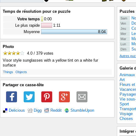
Temps de résolution pour ce puzzle
Puzzles 
No
Sam
Votre temps
0
:
00
Do
Ven
Le plus rapide
1:11
Co
Jeu
Moyenne
8:04
Le
Mer
Ma
Mar
Mo
Lun
Photo
Su
Dim
4.0 / 379
votes
Autres puz
Visor style sunglasses with a yellow tint on a white fur
surface
Galerie 
.
.
Things
Objects
Animaux
Art
Fleurs et
Partager ce casse-tête
Vacance
Paysage
Vie sous
Sport
Transpor
Delicious
Digg
Reddit
StumbleUpon
Voyage
Choses
Intégrer