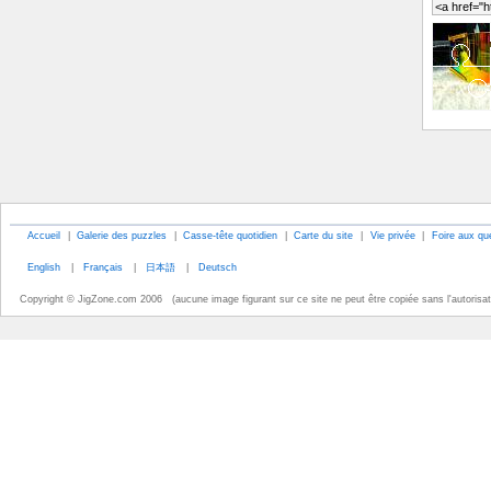
Accueil
|
Galerie des puzzles
|
Casse-tête quotidien
|
Carte du site
|
Vie privée
|
Foire aux qu
English
|
Français
|
日本語
|
Deutsch
Copyright © JigZone.com 2006 (aucune image figurant sur ce site ne peut être copiée sans l'autorisati