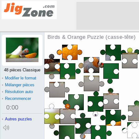
Birds & Orange Puzzle (casse-tête)
48 pièces Classique
•
Modifier le format
•
Mélanger pièces
•
Résolution auto
•
Recommencer
0
:
00
•
Autres puzzles