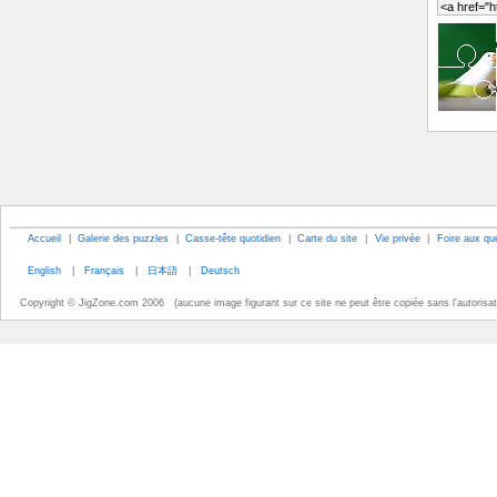
Accueil
|
Galerie des puzzles
|
Casse-tête quotidien
|
Carte du site
|
Vie privée
|
Foire aux qu
English
|
Français
|
日本語
|
Deutsch
Copyright © JigZone.com 2006 (aucune image figurant sur ce site ne peut être copiée sans l'autorisati