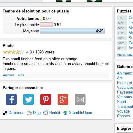
Temps de résolution pour ce puzzle
Puzzles 
Co
Jeu
Votre temps
0
:
00
Le
Mer
Le plus rapide
0:51
Ma
Mar
Moyenne
4:45
Mo
Lun
Su
Dim
Ca
Sam
Photo
An
Ven
4.3 / 1398
votes
Autres puz
Two small finches feed on a slice or orange.
Finches are small social birds and in an aviary should be kept
Galerie 
in pairs.
Animaux
.
.
Animals
Birds
Art
Fleurs et
Vacance
Partager ce casse-tête
Paysage
Vie sous
Sport
Transpor
Voyage
Delicious
Digg
Reddit
StumbleUpon
Choses
Intégrer