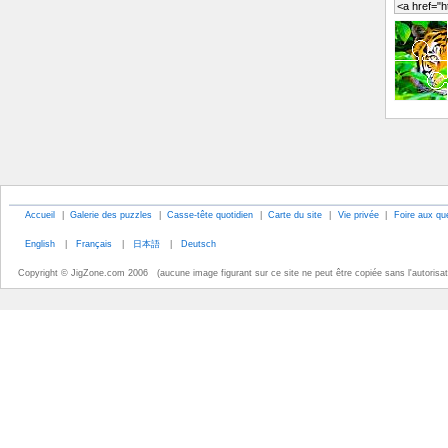
Accueil
|
Galerie des puzzles
|
Casse-tête quotidien
|
Carte du site
|
Vie privée
|
Foire aux qu
English
|
Français
|
日本語
|
Deutsch
Copyright © JigZone.com 2006 (aucune image figurant sur ce site ne peut être copiée sans l'autorisati