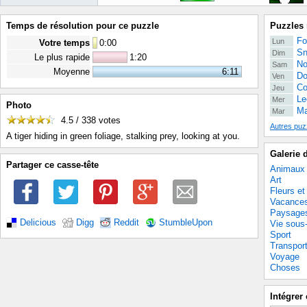
Temps de résolution pour ce puzzle
Puzzles 
Fo
Lun
Votre temps
0
:
00
Sn
Dim
Le plus rapide
1:20
No
Sam
Moyenne
6:11
Do
Ven
Co
Jeu
Le
Mer
Photo
Ma
Mar
4.5 / 338
votes
Autres puz
A tiger hiding in green foliage, stalking prey, looking at you.
Galerie 
Partager ce casse-tête
Animaux
Art
Fleurs et
Vacance
Paysage
Delicious
Digg
Reddit
StumbleUpon
Vie sous
Sport
Transpor
Voyage
Choses
Intégrer