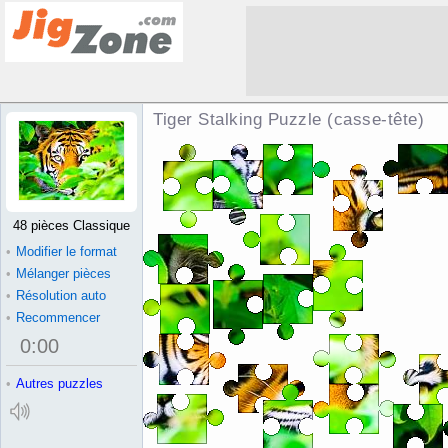
Tiger Stalking Puzzle (casse-tête)
48 pièces Classique
•
Modifier le format
•
Mélanger pièces
•
Résolution auto
•
Recommencer
0
:
00
•
Autres puzzles