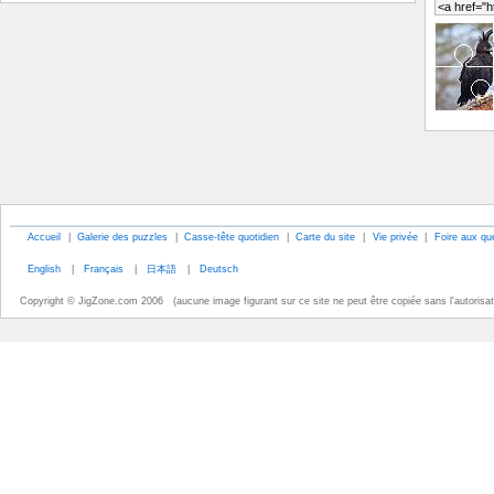
Accueil
|
Galerie des puzzles
|
Casse-tête quotidien
|
Carte du site
|
Vie privée
|
Foire aux qu
English
|
Français
|
日本語
|
Deutsch
Copyright © JigZone.com 2006 (aucune image figurant sur ce site ne peut être copiée sans l'autorisati