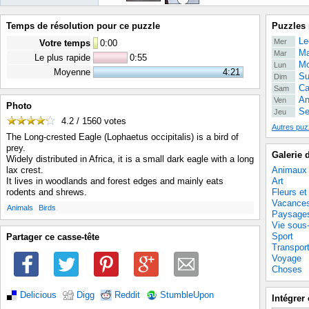
Temps de résolution pour ce puzzle
Puzzles 
Le
Mer
Votre temps
0
:
00
Ma
Mar
Le plus rapide
0:55
Mo
Lun
Moyenne
4:21
Su
Dim
Ca
Sam
An
Ven
Photo
Se
Jeu
4.2 / 1560
votes
Autres puz
The Long-crested Eagle (Lophaetus occipitalis) is a bird of
prey.
Galerie 
Widely distributed in Africa, it is a small dark eagle with a long
Animaux
lax crest.
Art
It lives in woodlands and forest edges and mainly eats
Fleurs et
rodents and shrews.
Vacance
.
.
Animals
Birds
Paysage
Vie sous
Sport
Partager ce casse-tête
Transpor
Voyage
Choses
Delicious
Digg
Reddit
StumbleUpon
Intégrer