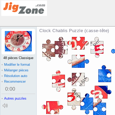
Clock Chablis Puzzle (casse-tête)
48 pièces Classique
•
Modifier le format
•
Mélanger pièces
•
Résolution auto
•
Recommencer
0
:
00
•
Autres puzzles