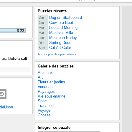
Puzzles récents
Dog on Skateboard
Ven
Cow in a Boat
Jeu
Leopard Morning
Mer
6:23
Maldives Villa
Mar
Mouse in Barley
Lun
Surfing Dude
Dim
Cat Art Color
Sam
Autres puzzles précédents
res. Bolivia salt
Galerie des puzzles
Animaux
Art
Fleurs et jardins
Vacances
Paysages
Vie sous-marine
Sport
Transport
bleUpon
Voyage
Choses
Intégrer ce puzzle