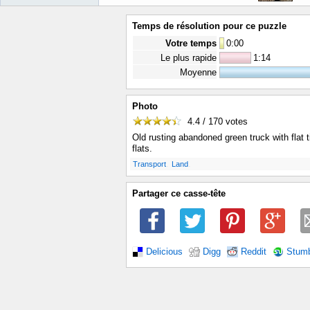
Temps de résolution pour ce puzzle
Votre temps
0
:
00
Le plus rapide
1:14
Moyenne
Photo
4.4 / 170
votes
Old rusting abandoned green truck with flat ti
flats.
.
.
Transport
Land
Partager ce casse-tête
Delicious
Digg
Reddit
Stum