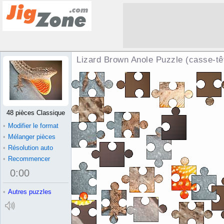
Lizard Brown Anole Puzzle (casse-tê
48 pièces Classique
•
Modifier le format
•
Mélanger pièces
•
Résolution auto
•
Recommencer
0
:
00
•
Autres puzzles