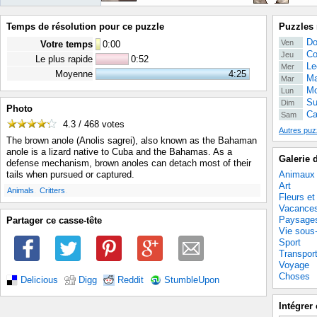
Temps de résolution pour ce puzzle
Puzzles 
Do
Ven
Votre temps
0
:
00
Co
Jeu
Le plus rapide
0:52
Le
Mer
Moyenne
4:25
Ma
Mar
Mo
Lun
Su
Dim
Photo
Ca
Sam
4.3 / 468
votes
Autres puz
The brown anole (Anolis sagrei), also known as the Bahaman
anole is a lizard native to Cuba and the Bahamas. As a
Galerie 
defense mechanism, brown anoles can detach most of their
Animaux
tails when pursued or captured.
Art
.
.
Animals
Critters
Fleurs et
Vacance
Paysage
Partager ce casse-tête
Vie sous
Sport
Transpor
Voyage
Choses
Delicious
Digg
Reddit
StumbleUpon
Intégrer