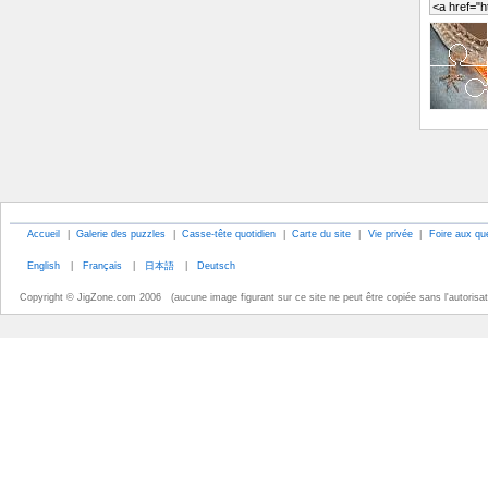
Accueil
|
Galerie des puzzles
|
Casse-tête quotidien
|
Carte du site
|
Vie privée
|
Foire aux qu
English
|
Français
|
日本語
|
Deutsch
Copyright © JigZone.com 2006 (aucune image figurant sur ce site ne peut être copiée sans l'autorisati