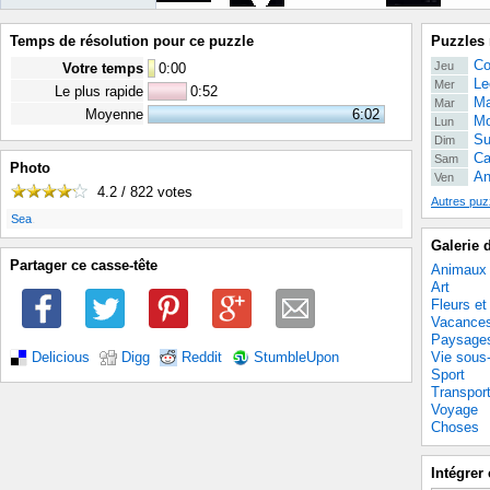
Temps de résolution pour ce puzzle
Puzzles 
Co
Jeu
Votre temps
0
:
00
Le
Mer
Le plus rapide
0:52
Ma
Mar
Moyenne
6:02
Mo
Lun
Su
Dim
Ca
Sam
Photo
An
Ven
4.2 / 822
votes
Autres puz
.
Sea
Galerie 
Partager ce casse-tête
Animaux
Art
Fleurs et
Vacance
Paysage
Vie sous
Delicious
Digg
Reddit
StumbleUpon
Sport
Transpor
Voyage
Choses
Intégrer