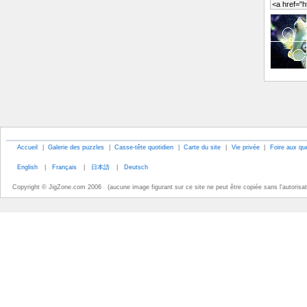
Accueil
|
Galerie des puzzles
|
Casse-tête quotidien
|
Carte du site
|
Vie privée
|
Foire aux qu
English
|
Français
|
日本語
|
Deutsch
Copyright © JigZone.com 2006 (aucune image figurant sur ce site ne peut être copiée sans l'autorisati