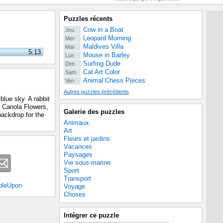
Puzzles récents
Cow in a Boat
Jeu
Leopard Morning
Mer
Maldives Villa
Mar
5:13
Mouse in Barley
Lun
Surfing Dude
Dim
Cat Art Color
Sam
Animal Chess Pieces
Ven
Autres puzzles précédents
 blue sky. A rabbit
w Canola Flowers,
Galerie des puzzles
backdrop for the
Animaux
Art
Fleurs et jardins
Vacances
Paysages
Vie sous-marine
Sport
Transport
bleUpon
Voyage
Choses
Intégrer ce puzzle