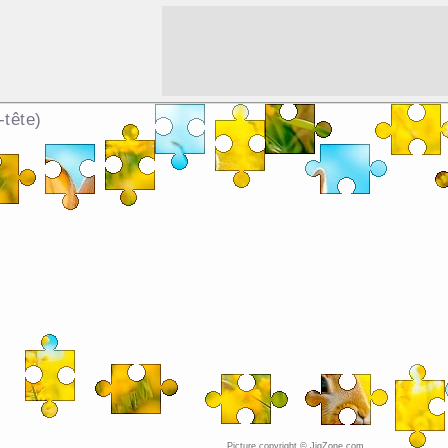
-tête)
Picture copyright © JigZone.com