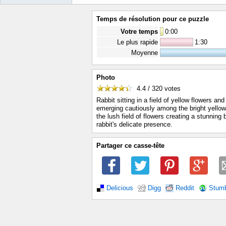
Temps de résolution pour ce puzzle
Votre temps
0
:
00
Le plus rapide
1:30
Moyenne
Photo
4.4 / 320
votes
Rabbit sitting in a field of yellow flowers and
emerging cautiously among the bright yello
the lush field of flowers creating a stunning 
rabbit's delicate presence.
Partager ce casse-tête
Delicious
Digg
Reddit
Stum