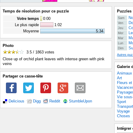
Temps de résolution pour ce puzzle
Puzzles 
No
Sam
Votre temps
0
:
00
Do
Ven
Le plus rapide
1:02
Co
Jeu
Moyenne
5:34
Le
Mer
Ma
Mar
Mo
Lun
Photo
Su
Dim
3.5 / 1863
votes
Autres puz
Close up of orchid plant leaves with intense green with pink
veins
Galerie 
Animaux
Partager ce casse-tête
Art
Fleurs et
Vacance
Paysage
Vie sous
Delicious
Digg
Reddit
StumbleUpon
Sport
Transpor
Voyage
Choses
Intégrer