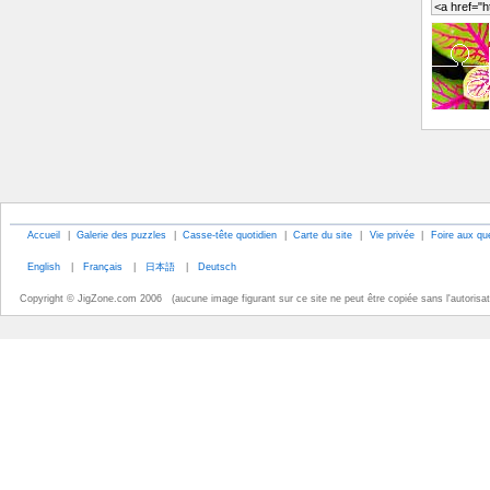
Accueil
|
Galerie des puzzles
|
Casse-tête quotidien
|
Carte du site
|
Vie privée
|
Foire aux qu
English
|
Français
|
日本語
|
Deutsch
Copyright © JigZone.com 2006 (aucune image figurant sur ce site ne peut être copiée sans l'autorisati