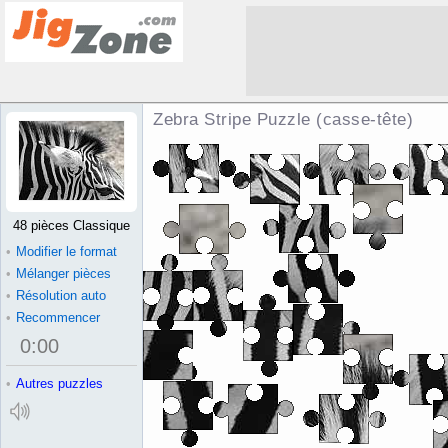
Zebra Stripe Puzzle (casse-tête)
48 pièces Classique
•
Modifier le format
•
Mélanger pièces
•
Résolution auto
•
Recommencer
0
:
00
•
Autres puzzles