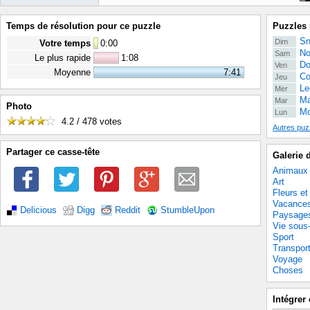
Temps de résolution pour ce puzzle
Puzzles 
Sn
Dim
Votre temps
0
:
00
No
Sam
Le plus rapide
1:08
Do
Ven
Moyenne
7:41
Co
Jeu
Le
Mer
Ma
Mar
Photo
Mo
Lun
4.2 / 478
votes
Autres puz
Partager ce casse-tête
Galerie 
Animaux
Art
Fleurs et
Vacance
Delicious
Digg
Reddit
StumbleUpon
Paysage
Vie sous
Sport
Transpor
Voyage
Choses
Intégrer