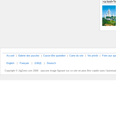
Accueil
|
Galerie des puzzles
|
Casse-tête quotidien
|
Carte du site
|
Vie privée
|
Foire aux qu
English
|
Français
|
日本語
|
Deutsch
Copyright © JigZone.com 2006 (aucune image figurant sur ce site ne peut être copiée sans l'autorisati