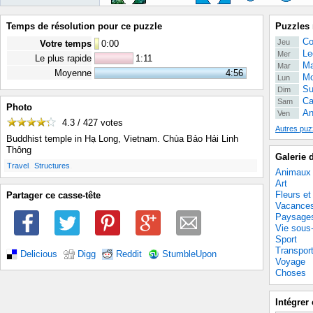
Temps de résolution pour ce puzzle
Puzzles 
Co
Jeu
Votre temps
0
:
00
Le
Mer
Le plus rapide
1:11
Ma
Mar
Moyenne
4:56
Mo
Lun
Su
Dim
Ca
Sam
Photo
An
Ven
4.3 / 427
votes
Autres puz
Buddhist temple in Hạ Long, Vietnam. Chùa Bảo Hải Linh
Thông
Galerie 
.
.
Travel
Structures
Animaux
Art
Fleurs et
Partager ce casse-tête
Vacance
Paysage
Vie sous
Sport
Transpor
Delicious
Digg
Reddit
StumbleUpon
Voyage
Choses
Intégrer