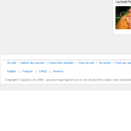
Accueil
|
Galerie des puzzles
|
Casse-tête quotidien
|
Carte du site
|
Vie privée
|
Foire aux qu
English
|
Français
|
日本語
|
Deutsch
Copyright © JigZone.com 2006 (aucune image figurant sur ce site ne peut être copiée sans l'autorisati