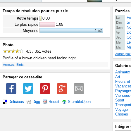
Temps de résolution pour ce puzzle
Puzzles 
Fo
Lun
Votre temps
0
:
00
Sn
Dim
Le plus rapide
1:05
No
Sam
Moyenne
4:52
Do
Ven
Co
Jeu
Le
Mer
Photo
Ma
Mar
4.3 / 351
votes
Autres puz
Profile of a brown chicken head facing right.
.
.
Animals
Birds
Galerie 
Animaux
Art
Partager ce casse-tête
Fleurs et
Vacance
Paysage
Vie sous
Sport
Delicious
Digg
Reddit
StumbleUpon
Transpor
Voyage
Choses
Intégrer