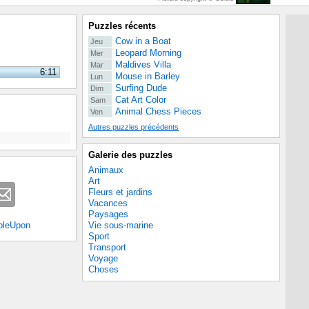
Puzzles récents
Cow in a Boat
Jeu
Leopard Morning
Mer
Maldives Villa
Mar
6:11
Mouse in Barley
Lun
Surfing Dude
Dim
Cat Art Color
Sam
Animal Chess Pieces
Ven
Autres puzzles précédents
Galerie des puzzles
Animaux
Art
Fleurs et jardins
Vacances
Paysages
Vie sous-marine
bleUpon
Sport
Transport
Voyage
Choses