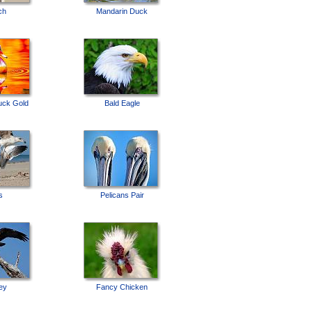
ch
Mandarin Duck
uck Gold
Bald Eagle
s
Pelicans Pair
ey
Fancy Chicken