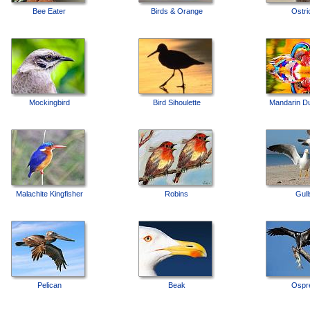
Bee Eater
Birds & Orange
Ostri
Mockingbird
Bird Sihoulette
Mandarin D
Malachite Kingfisher
Robins
Gull
Pelican
Beak
Ospr