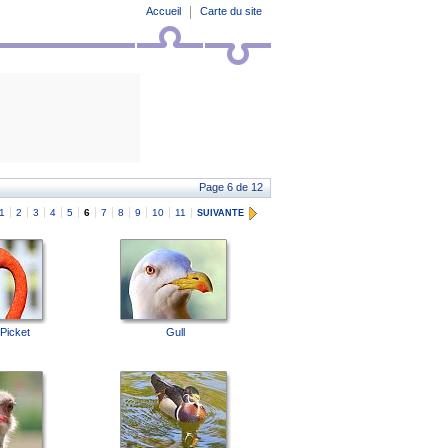
Accueil
Carte du site
Page 6 de 12
1
2
3
4
5
6
7
8
9
10
11
SUIVANTE
Picket
Gull