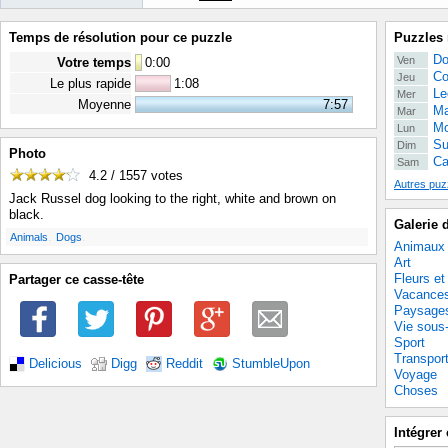
Temps de résolution pour ce puzzle
Puzzles 
Do
Ven
Votre temps
0
:
00
Co
Jeu
Le plus rapide
1:08
Le
Mer
Moyenne
7:57
Ma
Mar
Mo
Lun
Su
Dim
Photo
Ca
Sam
4.2 / 1557
votes
Autres puz
Jack Russel dog looking to the right, white and brown on
black.
Galerie 
.
.
Animals
Dogs
Animaux
Art
Fleurs et
Partager ce casse-tête
Vacance
Paysage
Vie sous
Sport
Transpor
Delicious
Digg
Reddit
StumbleUpon
Voyage
Choses
Intégrer