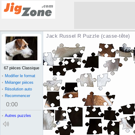
Jack Russel R Puzzle (casse-tête)
67 pièces Classique
•
Modifier le format
•
Mélanger pièces
•
Résolution auto
•
Recommencer
0
:
00
•
Autres puzzles