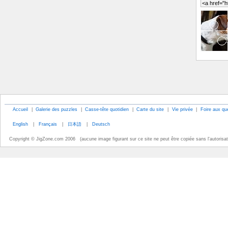
Accueil
|
Galerie des puzzles
|
Casse-tête quotidien
|
Carte du site
|
Vie privée
|
Foire aux qu
English
|
Français
|
日本語
|
Deutsch
Copyright © JigZone.com 2006 (aucune image figurant sur ce site ne peut être copiée sans l'autorisati